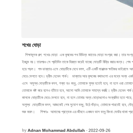
শখের ঘোড়া
শিক্ষামূলক গল্প: শখের ঘোড়া এক কৃষকের শখ বিভিন্ন জাতের ঘোড়া সংগ্রহ করা। তার সংগ্র
ইচ্ছুক নয়। তারপরও সে প্রতিদিন তাকে বিরক্ত করেই যাচ্ছে ঘোড়াটি বিক্রি করার জন্য। শেষ 
হয়ে পড়ল। পশু ডাক্তার এসে ঘোড়াটিকে দেখে বলল, এটি একটি মারাত্মক ক্ষতিকর ভাইরাসে আক্
মেরে ফেলতে হবে। ড্রীম হেভেন পার্ক। ডাক্তার আর কৃষকের কথাগুলো এর মধ্যে অন্য এক
এসে অসুস্থ ঘোড়াটিকে বলল, শক্ত হও বন্ধু, তোমাকে সুস্থ হতেই হবে, না হলে ওরা তোমাকে
তোমাকে কষ্ট করে হলেও হাঁটতে হবে, আসো আমি তোমাকে সাহায্য করছি। ড্রীম হেভেন পার্ক।
কালকে ঘোড়াটিকে মেরে ফেলতে হবে, না হলে তোমার অন্য ঘোড়াগুলোও সংক্রমিত হতে পারে, 
অসুস্থ ঘোড়াটিকে বলল, আজকেই শেষ সুযোগ বন্ধু, উঠে দাঁড়াও, তোমাকে পারতেই হবে, দৌ
শুরু করল।
শিক্ষাঃ- আমাদের প্রত্যেক এর জীবনে একজন ভাল বন্ধু কিংবা মেনটর থাকা প্রয়
Adnan Mohammad Abdullah
2022-09-26
by
-