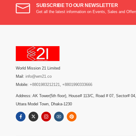
SUBSCRIBE TO OUR NEWSLETTER
Get all the latest information on Events, Sales and Offer
World Mission 21 Limited
Mail:
info@wm21.co
Mobile:
+8801983212121
,
+8801990333666
Address: AK Tower(5th floor), House# 113/C, Road # 07, Sector# 04
Uttara Model Town, Dhaka-1230