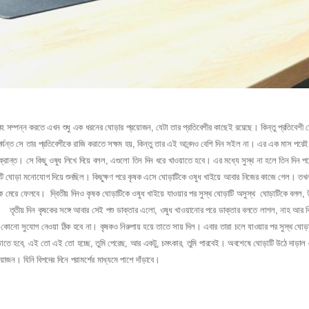
হ সম্পন্ন করতে এখন শুধু এক ধরনের ঘোড়ার প্রয়োজন, যেটা তার প্রতিবেশীর কাছেই রয়েছে। কিন্তু প্রতিবেশী স
পর্যন্ত সে তার প্রতিবেশীকে রাজি করাতে সক্ষম হয়, কিন্তু তার এই আনন্দও বেশি দিন সইল না। এর এক মাস পরেই
রান্ত। সে কিছু ওষুধ লিখে দিয়ে বলল, এগুলো তিন দিন ধরে খাওয়াতে হবে। এর মধ্যে সুস্থ না হলে তিন দিন প
টি ঘোড়া মনোযোগ দিয়ে শুনছিল। কিছুক্ষণ পরে কৃষক এসে ঘোড়াটিকে ওষুধ খাইয়ে আবার নিজের কাজে গেল। তখ
 মেরে ফেলবে। দ্বিতীয় দিনও কৃষক ঘোড়াটিকে ওষুধ খাইয়ে যাওয়ার পর সুস্থ ঘোড়াটি অসুস্থ ঘোড়াটিকে বলল, উ
 তৃতীয় দিন কৃষকের সঙ্গে আবার সেই পশু ডাক্তার এলো, ওষুধ খাওয়ানোর পরে ডাক্তার বলতে লাগল, নাহ আর ক
কোনো সুযোগ নেওয়া ঠিক হবে না। কৃষকও নিরুপায় হয়ে তাতে সায় দিল। এবার তারা চলে যাওয়ার পর সুস্থ ঘো
ড়াতে হবে, এই তো এই তো হচ্ছে, তুমি পেরেছ, আর একটু, চমৎকার, তুমি পারবেই। অবশেষে ঘোড়াটি উঠে দাড়াল 
োজন। যিনি বিপদের দিনে পরামর্শের মাধ্যমে পাশে দাঁড়াবে।