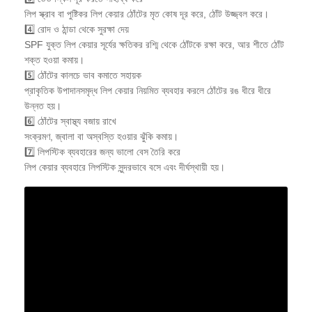
লিপ স্ক্রাব বা পুষ্টিকর লিপ কেয়ার ঠোঁটের মৃত কোষ দূর করে, ঠোঁট উজ্জ্বল করে।
4️⃣ রোদ ও ঠান্ডা থেকে সুরক্ষা দেয়
SPF যুক্ত লিপ কেয়ার সূর্যের ক্ষতিকর রশ্মি থেকে ঠোঁটকে রক্ষা করে, আর শীতে ঠোঁট
শক্ত হওয়া কমায়।
5️⃣ ঠোঁটের কালচে ভাব কমাতে সহায়ক
প্রাকৃতিক উপাদানসমৃদ্ধ লিপ কেয়ার নিয়মিত ব্যবহার করলে ঠোঁটের রঙ ধীরে ধীরে
উন্নত হয়।
6️⃣ ঠোঁটের স্বাস্থ্য বজায় রাখে
সংক্রমণ, জ্বালা বা অস্বস্তি হওয়ার ঝুঁকি কমায়।
7️⃣ লিপস্টিক ব্যবহারের জন্য ভালো বেস তৈরি করে
লিপ কেয়ার ব্যবহারে লিপস্টিক সুন্দরভাবে বসে এবং দীর্ঘস্থায়ী হয়।