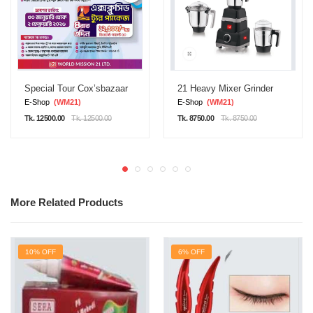
Special Tour Cox’sbazaar
21 Heavy Mixer Grinder
E-Shop
(WM21)
E-Shop
(WM21)
Tk. 12500.00
Tk. 12500.00
Tk. 8750.00
Tk. 8750.00
More Related Products
10% OFF
6% OFF