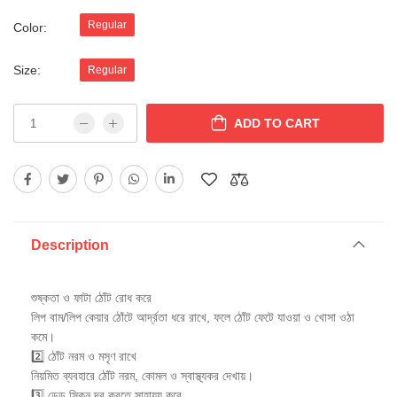
Regular
Color:
Size:
Regular
ADD TO CART
Description
শুষ্কতা ও ফাটা ঠোঁট রোধ করে
লিপ বাম/লিপ কেয়ার ঠোঁটে আর্দ্রতা ধরে রাখে, ফলে ঠোঁট ফেটে যাওয়া ও খোসা ওঠা
কমে।
2️⃣ ঠোঁট নরম ও মসৃণ রাখে
নিয়মিত ব্যবহারে ঠোঁট নরম, কোমল ও স্বাস্থ্যকর দেখায়।
3️⃣ ডেড স্কিন দূর করতে সাহায্য করে