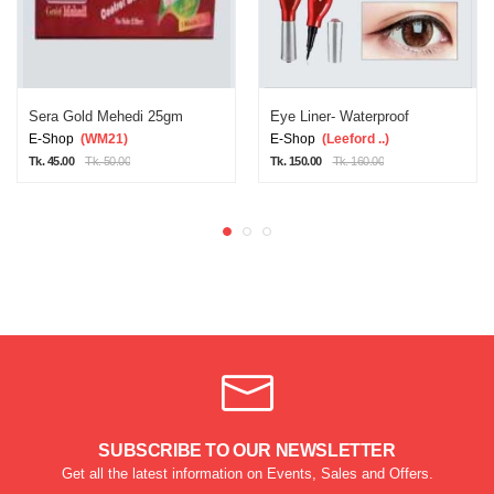
Sera Gold Mehedi 25gm
Eye Liner- Waterproof
E-Shop
(WM21)
E-Shop
(Leeford ..)
Tk. 45.00
Tk. 50.00
Tk. 150.00
Tk. 160.00
SUBSCRIBE TO OUR NEWSLETTER
Get all the latest information on Events, Sales and Offers.